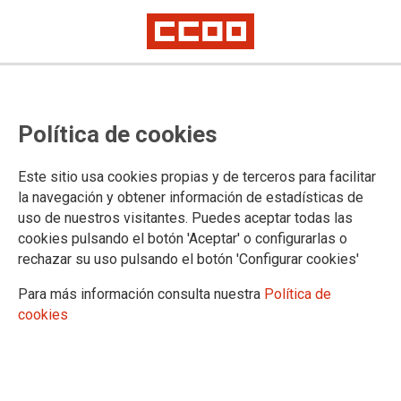
Alcalá de Henares clama por unas
Política de cookies
pensiones dignas
Este sitio usa cookies propias y de terceros para facilitar
Miles de personas se han manifestado “por unas pensiones
la navegación y obtener información de estadísticas de
dignas presentes y futuras” en Alcalá de Henares,
uso de nuestros visitantes. Puedes aceptar todas las
convocadas por CCOO y UGT de Madrid y de la Comarca del
cookies pulsando el botón 'Aceptar' o configurarlas o
Corredor del Henares, como parte de la movilización
rechazar su uso pulsando el botón 'Configurar cookies'
permanente que tendrá un nuevo punto álgido el próximo día
15 en la capital.
Ver fotogalería >>>
Para más información consulta nuestra
Política de
cookies
07/04/2018.
TEMAS
PENSIONES
PENSIONES DIGNAS