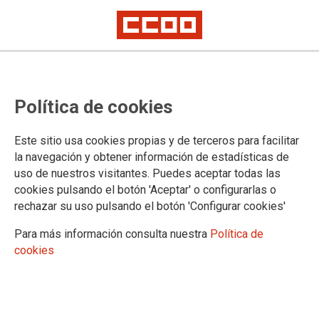
Contra la violencia machista
Política de cookies
Como cada vez que se produce un asesinato de la violencia
Este sitio usa cookies propias y de terceros para facilitar
machista, CCOO de Madrid ha vuelto a concentrarse hoy
la navegación y obtener información de estadísticas de
para denunciar el asesinato de una mujer que tuvo lugar ayer
uso de nuestros visitantes. Puedes aceptar todas las
lunes, 9 de abril, en la localidad de Blanes (Girona), a manos
cookies pulsando el botón 'Aceptar' o configurarlas o
de su expareja, de la que se estaba separando.
rechazar su uso pulsando el botón 'Configurar cookies'
10/04/2018.
Para más información consulta nuestra
Política de
TEMAS
cookies
VIOLENCIA DE GENERO