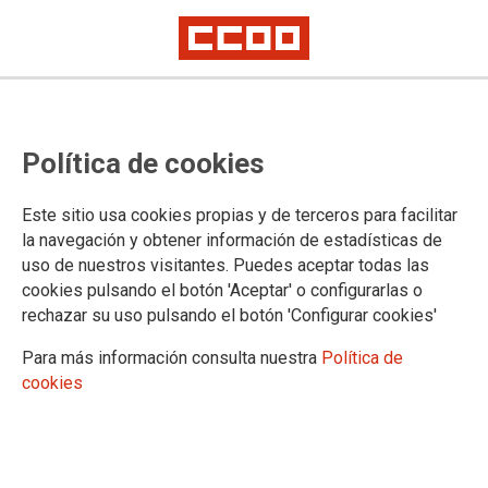
Asamblea Abierta: La juventud
Política de cookies
ante el 1º de Mayo
Sábado 21 abril 2018 12 h., Sala Proceso 1001, Calle Lope de Vega, 38
Este sitio usa cookies propias y de terceros para facilitar
1ª planta. Madrid
la navegación y obtener información de estadísticas de
uso de nuestros visitantes. Puedes aceptar todas las
Tras el éxito de las movilizaciones y la huelga feminista del 8
cookies pulsando el botón 'Aceptar' o configurarlas o
de marzo, con los y las pensionistas en pie de guerra, la
rechazar su uso pulsando el botón 'Configurar cookies'
juventud madrileña está llamada a las calles el próximo 1 de
Mayo.
Para más información consulta nuestra
Política de
cookies
19/04/2018.
TEMAS
PRIMERO DE MAYO