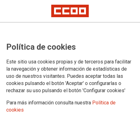
CCOO contra la violencia machista
Política de cookies
COO de Madrid ha vuelto a concentrarse hoy en el Paseo del
Este sitio usa cookies propias y de terceros para facilitar
Prado para denunciar y condenar los últimos casos de
la navegación y obtener información de estadísticas de
violencia machista que tuvieron lugar la pasada semana,
uso de nuestros visitantes. Puedes aceptar todas las
cuando una mujer y su madre fueron asesinadas en Vitoria y
cookies pulsando el botón 'Aceptar' o configurarlas o
un niño en Almería.
rechazar su uso pulsando el botón 'Configurar cookies'
23/04/2018.
Para más información consulta nuestra
Política de
TEMAS
cookies
VIOLENCIA DE GENERO