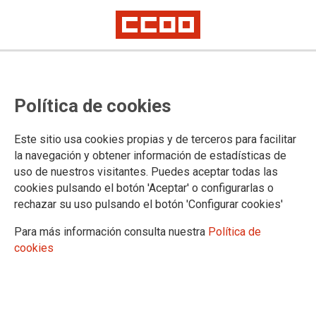
En Fuenlabrada suman fuerzas
Política de cookies
para defender el sistema público
de pensiones
Este sitio usa cookies propias y de terceros para facilitar
la navegación y obtener información de estadísticas de
uso de nuestros visitantes. Puedes aceptar todas las
“Fuenlabrada en Defensa del Sistema Público de Pensiones”
cookies pulsando el botón 'Aceptar' o configurarlas o
surge, según las organizaciones miembros de esta
rechazar su uso pulsando el botón 'Configurar cookies'
plataforma, de la necesidad de impulsar en la localidad de
Fuenlabrada un espacio unitario para la defensa del sistema
Para más información consulta nuestra
Política de
público de pensiones, no limitado a pensionistas y jubilados,
cookies
sino también abierto a las entidades y a la ciudadanía que
compartan este mismo objetivo.
25/04/2018.
TEMAS