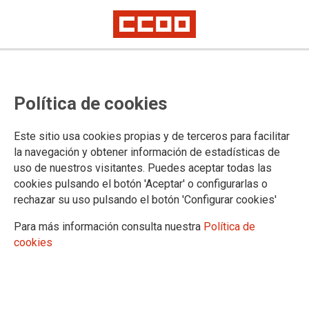
Pensiones: el Gobierno avanza en
Política de cookies
una rectificación, aún insuficiente
Este sitio usa cookies propias y de terceros para facilitar
CCOO ha conocido a través de los medios de comunicación
la navegación y obtener información de estadísticas de
el acuerdo entre el PP y el PNV sobre aspectos que atañen
uso de nuestros visitantes. Puedes aceptar todas las
directamente al sistema público de pensiones y a los
cookies pulsando el botón 'Aceptar' o configurarlas o
derechos de quienes ya perciben algún tipo de pensión.
rechazar su uso pulsando el botón 'Configurar cookies'
Garantizar el poder adquisitivo de las pensiones en 2018 y
2019, es sin duda positivo, pero si no se corrige la reforma de
Para más información consulta nuestra
Política de
2013 en 2020 el problema se mantiene. Para CCOO el
cookies
sistema público de pensiones requiere visión a largo plazo y
el máximo consenso posible, más que improvisaciones
motivadas por necesidades coyunturales.
26/04/2018.