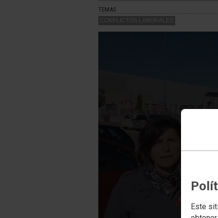
TEMAS
CONFLICTOS LABORALES
PlaybackMa
A network e
Polí
Este sit
obtener