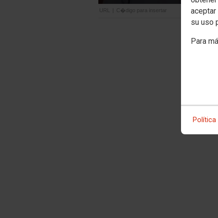
aceptar 
URL
|
C�digo para insertar
su uso 
Para má
Política