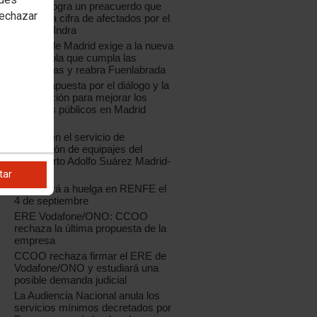
CCOO logra un preacuerdo que
rechazar
reduce la cifra de afectados por el
ERE de Indra
CCOO de Madrid exige a la nueva
Coca-Cola que cumpla las
sentencias y reabra Fuenlabrada
CCOO apuesta por el diálogo y la
negociación para mejorar los
servicios públicos en Madrid
capital
Huelga en el servicio de
facturación de equipajes del
Aeropuerto Adolfo Suárez Madrid-
Barajas
tar
CCOO irá a huelga en RENFE el
4 de septiembre
ERE Vodafone/ONO: CCOO
rechaza la última propuesta de la
empresa
CCOO rechaza firmar el ERE de
Vodafone/ONO y estudiará una
posible demanda judicial
La Audiencia Nacional anula los
servicios mínimos decretados por