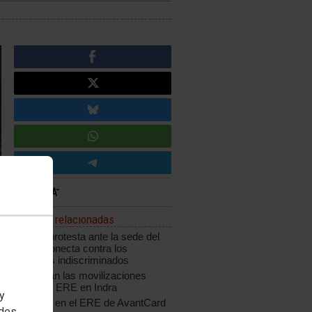
Noticias relacionadas
CCOO protesta ante la sede del
grupo Konecta contra los
despidos indiscriminados
Continúan las movilizaciones
contra el ERE en Indra
 y
Acuerdo en el ERE de AvantCard
edes