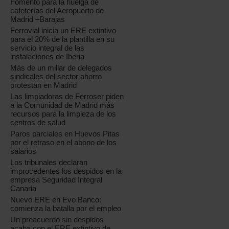
Fomento para la huelga de
cafeterías del Aeropuerto de
Madrid –Barajas
Ferrovial inicia un ERE extintivo
para el 20% de la plantilla en su
servicio integral de las
instalaciones de Iberia
Más de un millar de delegados
sindicales del sector ahorro
protestan en Madrid
Las limpiadoras de Ferroser piden
a la Comunidad de Madrid más
recursos para la limpieza de los
centros de salud
Paros parciales en Huevos Pitas
por el retraso en el abono de los
salarios
Los tribunales declaran
improcedentes los despidos en la
empresa Seguridad Integral
Canaria
Nuevo ERE en Evo Banco:
comienza la batalla por el empleo
Un preacuerdo sin despidos
acaba con el ERE extintivo de