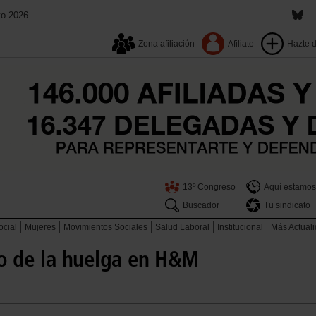
to 2026.
Zona afiliación
Afiliate
Hazte 
13º Congreso
Aquí estamos
Buscador
Tu sindicato
ocial
Mujeres
Movimientos Sociales
Salud Laboral
Institucional
Más Actual
o de la huelga en H&M