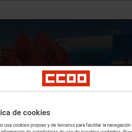
nifestLoadError
rror (status 0) occurred while loading manifest
tica de cookies
io usa cookies propias y de terceros para facilitar la navegación
 información de estadísticas de uso de nuestros visitantes. Pu