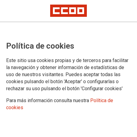
Pensionistas y jubilados exigen
Política de cookies
pensiones dignas ante el Banco de
España
Este sitio usa cookies propias y de terceros para facilitar
la navegación y obtener información de estadísticas de
uso de nuestros visitantes. Puedes aceptar todas las
CCOO y UGT forman una cadena humana y reiteran que no
cookies pulsando el botón 'Aceptar' o configurarlas o
van a cejar en la movilización en defensa del sistema público
rechazar su uso pulsando el botón 'Configurar cookies'
de pensiones.
Ver galería de fotos >>>
Para más información consulta nuestra
Política de
16/05/2018.
cookies
TEMAS
PENSIONES
PENSIONES DIGNAS