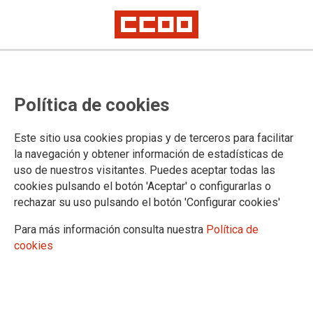
CCOO augura un inicio de curso
Política de cookies
conflictivo
El sindicato exige el cumplimiento del Acuerdo Sectorial en materia de
Este sitio usa cookies propias y de terceros para facilitar
incremento de plantillas
la navegación y obtener información de estadísticas de
uso de nuestros visitantes. Puedes aceptar todas las
05/07/2018.
cookies pulsando el botón 'Aceptar' o configurarlas o
rechazar su uso pulsando el botón 'Configurar cookies'
TEMAS
MOVILIZACIONES
ENSEÑANZA
Para más información consulta nuestra
Política de
cookies