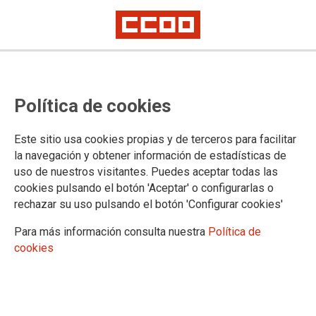
II Encuentro Orgullo de Ser
Política de cookies
El II Encuentro Orgullo de Ser celebrado por CCOO de
Este sitio usa cookies propias y de terceros para facilitar
Madrid ha entregado sus galardones de reconocimiento en
la navegación y obtener información de estadísticas de
esta edición a la activista y diputada socialista en la
uso de nuestros visitantes. Puedes aceptar todas las
Asamblea de Madrid, Carla Antonelli, y a la activista por los
cookies pulsando el botón 'Aceptar' o configurarlas o
derechos de las personas LGTBI, Boti García. Dos mujeres
con una trayectoria marcada por la defensa de los derechos
rechazar su uso pulsando el botón 'Configurar cookies'
individuales de las personas y de la libertad.
Ver galería de
Para más información consulta nuestra
Política de
fotos >>>
cookies
06/07/2018.
TEMAS
IGUALDAD
DERECHOS