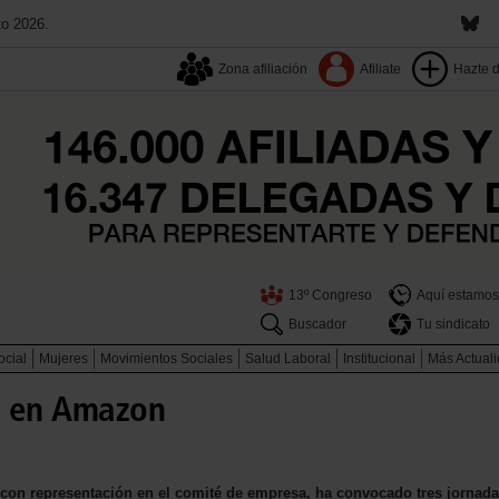
to 2026.
Zona afiliación
Afiliate
Hazte 
13º Congreso
Aquí estamos
Buscador
Tu sindicato
ocial
Mujeres
Movimientos Sociales
Salud Laboral
Institucional
Más Actual
a en Amazon
 con representación en el comité de empresa, ha convocado tres jornad