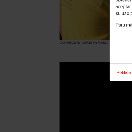
aceptar 
su uso 
Para má
Comienza la huelga en Amazon
Política