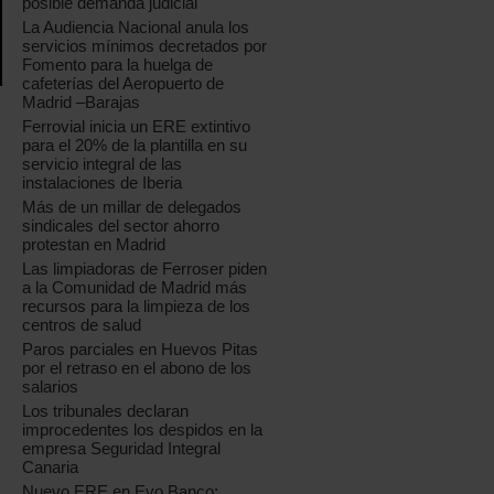
posible demanda judicial
La Audiencia Nacional anula los
servicios mínimos decretados por
Fomento para la huelga de
cafeterías del Aeropuerto de
Madrid –Barajas
Ferrovial inicia un ERE extintivo
para el 20% de la plantilla en su
servicio integral de las
instalaciones de Iberia
Más de un millar de delegados
sindicales del sector ahorro
protestan en Madrid
Las limpiadoras de Ferroser piden
a la Comunidad de Madrid más
recursos para la limpieza de los
centros de salud
Paros parciales en Huevos Pitas
por el retraso en el abono de los
salarios
Los tribunales declaran
improcedentes los despidos en la
empresa Seguridad Integral
Canaria
Nuevo ERE en Evo Banco: