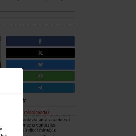
Noticias relacionadas
CCOO protesta ante la sede del
grupo Konecta contra los
 y
despidos indiscriminados
edes