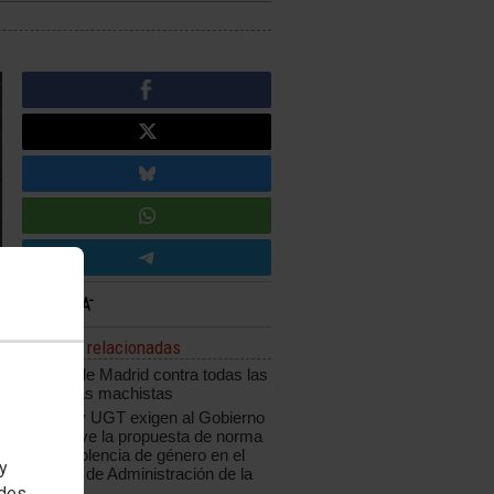
Noticias relacionadas
CCOO de Madrid contra todas las
violencias machistas
CCOO y UGT exigen al Gobierno
que apoye la propuesta de norma
sobre violencia de género en el
 y
Consejo de Administración de la
edes
OIT