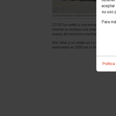
aceptar 
su uso 
Concentración contra el terrorismo machista
Para má
CCOO ha vuelto a concentrarse frente a la
mostrar su rechazo a la violencia de géne
manos del terrorismo machista.
Dos niñas y su madre en La Orotava (Tener
asesinadas en 2018 por el terrorismo machi
Política