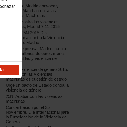
CCOO de Madrid convoca y
rechazar
apoya la Marcha contra las
Violencias Machistas
Marcha contra las violencias
machistas, Madrid 7-11-2015
Tarjetón 25N 2015 Día
Internacional contra la Violencia
de Género Madrid
Rueda de prensa: Madrid cuenta
con 20 millones de euros menos
para igualdad y violencia de
género
Informe violencia de género 2015:
tar
acabar con las violencias
machistas es cuestión de estado
Urge un pacto de Estado contra la
violencia de género
25N: Acabar con las violencias
machistas
Concentración por el 25
Noviembre, Día Internacional para
la Erradicación de la Violencia de
Género