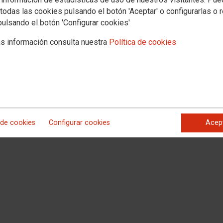
todas las cookies pulsando el botón 'Aceptar' o configurarlas o 
pulsando el botón 'Configurar cookies'
s información consulta nuestra
Política de cookies
 Estatua de Velázquez (en el madrileño Paseo del Prado) para volver a
ro y en solidaridad con las cinco personas asesinadas en la última semana a
ife), una mujer en La Coruña y otra en Astorga elevan a 31 las personas
sta, 9 en el mes de julio.
 de cookies
Configurar cookies
Acep