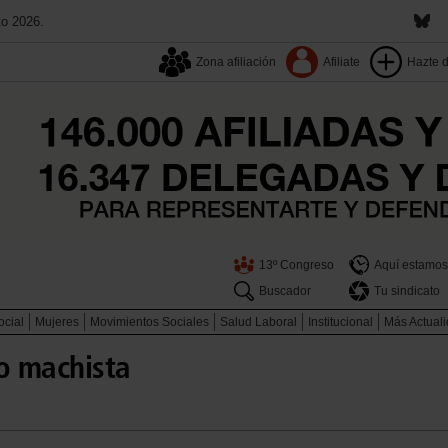
to 2026.
Zona afiliación
Afiliate
Hazte 
13º Congreso
Aquí estamos
Buscador
Tu sindicato
ocial
Mujeres
Movimientos Sociales
Salud Laboral
Institucional
Más Actual
mo machista