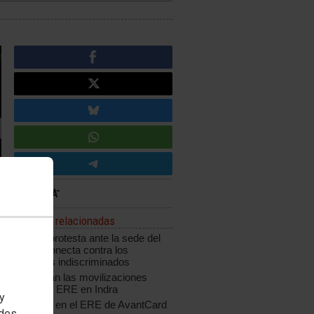
Noticias relacionadas
CCOO protesta ante la sede del
grupo Konecta contra los
despidos indiscriminados
Continúan las movilizaciones
contra el ERE en Indra
 y
Acuerdo en el ERE de AvantCard
edes