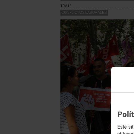
TEMAS
CONFLICTOS LABORALES
Polí
Este sit
obtener