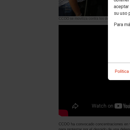
aceptar 
su uso 
CCOO se moviliza contra los despidos en Bu
Para má
Política
CCOO ha convocado concentraciones en var
para protestar por el despido de una deleg