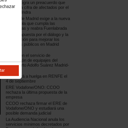
CCOO logra un preacuerdo que
rechazar
reduce la cifra de afectados por el
ERE de Indra
CCOO de Madrid exige a la nueva
Coca-Cola que cumpla las
sentencias y reabra Fuenlabrada
CCOO apuesta por el diálogo y la
negociación para mejorar los
servicios públicos en Madrid
capital
Huelga en el servicio de
facturación de equipajes del
Aeropuerto Adolfo Suárez Madrid-
Barajas
tar
CCOO irá a huelga en RENFE el
4 de septiembre
ERE Vodafone/ONO: CCOO
rechaza la última propuesta de la
empresa
CCOO rechaza firmar el ERE de
Vodafone/ONO y estudiará una
posible demanda judicial
La Audiencia Nacional anula los
servicios mínimos decretados por