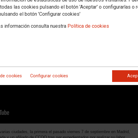
todas las cookies pulsando el botón 'Aceptar' o configurarlas o 
pulsando el botón 'Configurar cookies'
rger King
s información consulta nuestra
Política de cookies
 de cookies
Configurar cookies
Acep
ias ciudades, la primera el pasado viernes 7 de septiembre en Madrid,
ada y un afiliado de CCOO tras ser expedientados por realizar su labor