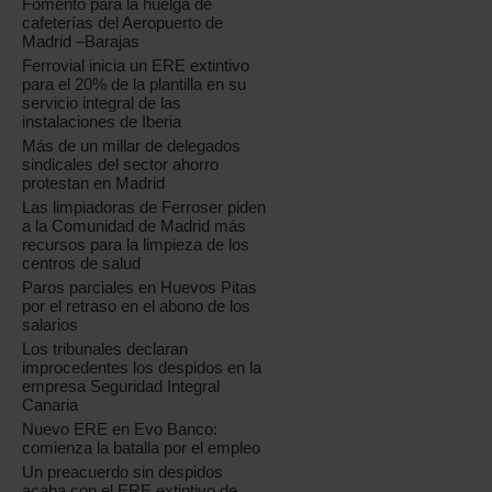
Fomento para la huelga de
cafeterías del Aeropuerto de
Madrid –Barajas
Ferrovial inicia un ERE extintivo
para el 20% de la plantilla en su
servicio integral de las
instalaciones de Iberia
Más de un millar de delegados
sindicales del sector ahorro
protestan en Madrid
Las limpiadoras de Ferroser piden
a la Comunidad de Madrid más
recursos para la limpieza de los
centros de salud
Paros parciales en Huevos Pitas
por el retraso en el abono de los
salarios
Los tribunales declaran
improcedentes los despidos en la
empresa Seguridad Integral
Canaria
Nuevo ERE en Evo Banco:
comienza la batalla por el empleo
Un preacuerdo sin despidos
acaba con el ERE extintivo de