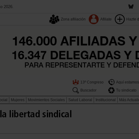
to 2026.
Zona afiliación
Afiliate
Hazte 
13º Congreso
Aquí estamos
Buscador
Tu sindicato
ocial
Mujeres
Movimientos Sociales
Salud Laboral
Institucional
Más Actual
a libertad sindical