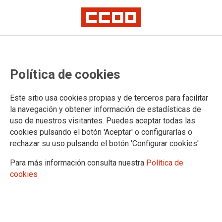
CCOO se moviliza contra el ERE en
Política de cookies
Transcom
El viernes 21 de septiembre manifestación en Torrejón de Ardóz, a las
Este sitio usa cookies propias y de terceros para facilitar
13h desde la plaza del Ayuntamiento
la navegación y obtener información de estadísticas de
uso de nuestros visitantes. Puedes aceptar todas las
CCOO convoca paros y movilizaciones por el mantenimiento
cookies pulsando el botón 'Aceptar' o configurarlas o
de los puestos de trabajo de todas la compañeras y
rechazar su uso pulsando el botón 'Configurar cookies'
compañeros afectados. Este viernes 21 de septiembre habrá
una manifestación en Torrejón de Ardoz, Madrid.
Para más información consulta nuestra
Política de
cookies
20/09/2018.
TEMAS
CONFLICTOS LABORALES