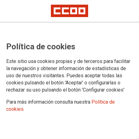
Comunicado sobre la sentencia
Política de cookies
del IRPF de maternidad
Este sitio usa cookies propias y de terceros para facilitar
En relación a la sentencia del Tribunal Supremo publicada el
la navegación y obtener información de estadísticas de
pasado 5 de octubre, que establece que las prestaciones por
uso de nuestros visitantes. Puedes aceptar todas las
maternidad están exentas del IRPF, desde CCOO de Madrid
cookies pulsando el botón 'Aceptar' o configurarlas o
queremos aclarar lo siguiente>>>
rechazar su uso pulsando el botón 'Configurar cookies'
11/10/2018.
Para más información consulta nuestra
Política de
TEMAS
cookies
TRIBUNALES