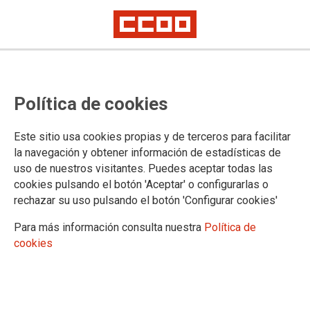
Bomberxs exigen una ley
Política de cookies
consensuada
Este sitio usa cookies propias y de terceros para facilitar
la navegación y obtener información de estadísticas de
26/10/2018.
uso de nuestros visitantes. Puedes aceptar todas las
TEMAS
cookies pulsando el botón 'Aceptar' o configurarlas o
MOVILIZACIONES
rechazar su uso pulsando el botón 'Configurar cookies'
Para más información consulta nuestra
Política de
cookies
PlaybackManifestLoadError
A network error (status 0) occurred while loading manifest