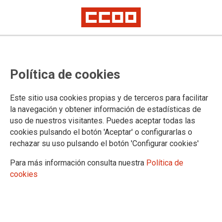
CCOO rechaza los despidos en
Política de cookies
Vodafone
Este sitio usa cookies propias y de terceros para facilitar
Ante el anuncio de la dirección de Vodafone de iniciar un
la navegación y obtener información de estadísticas de
ERE que afectará hasta un máximo de 1.200 empleos, CCOO
uso de nuestros visitantes. Puedes aceptar todas las
rechaza que las decisiones de la dirección siempre
cookies pulsando el botón 'Aceptar' o configurarlas o
repercutan en el empleo de la plantilla.
rechazar su uso pulsando el botón 'Configurar cookies'
10/01/2019.
Para más información consulta nuestra
Política de
TEMAS
cookies
CONFLICTOS LABORALES