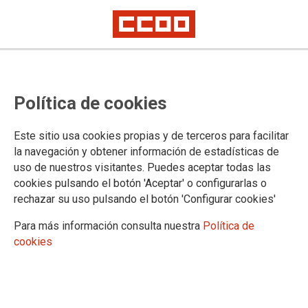
CCOO se concentra en defensa del
Política de cookies
convenio de Ingenierías y Oficinas
de Estudios Técnicos
Este sitio usa cookies propias y de terceros para facilitar
la navegación y obtener información de estadísticas de
uso de nuestros visitantes. Puedes aceptar todas las
CCOO ha convocado concentración en defensa del Convenio
cookies pulsando el botón 'Aceptar' o configurarlas o
Colectivo de Ingenierías y Oficinas de Estudios Técnicos por
rechazar su uso pulsando el botón 'Configurar cookies'
que la patronal del sector no quiere convenio.
Para más información consulta nuestra
Política de
05/02/2019.
cookies
TEMAS
CONFLICTOS LABORALES