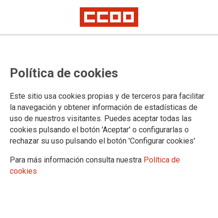
La Comarca Norte prepara el 8M
Política de cookies
La ejecutiva de la Comarca Norte de CCOO de Madrid ha
Este sitio usa cookies propias y de terceros para facilitar
tenido una comisión ejecutiva ampliada a secciones
la navegación y obtener información de estadísticas de
sindicales y comités de empresa para preparar la jornada de
uso de nuestros visitantes. Puedes aceptar todas las
huelga del 8 de Marzo.
cookies pulsando el botón 'Aceptar' o configurarlas o
28/02/2019.
rechazar su uso pulsando el botón 'Configurar cookies'
TEMAS
Para más información consulta nuestra
Política de
8DEMARZO
cookies