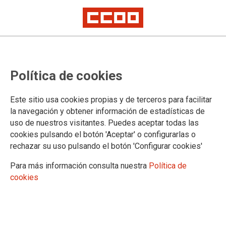
El 8M paramos contra la brecha
Política de cookies
salarial
Este sitio usa cookies propias y de terceros para facilitar
la navegación y obtener información de estadísticas de
22/02/2019.
uso de nuestros visitantes. Puedes aceptar todas las
TEMAS
cookies pulsando el botón 'Aceptar' o configurarlas o
8DEMARZO
rechazar su uso pulsando el botón 'Configurar cookies'
Para más información consulta nuestra
Política de
cookies
PlaybackManifestLoadError
A network error (status 0) occurred while loading manifest