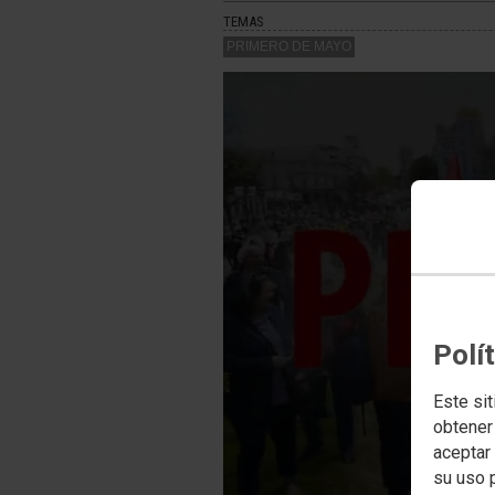
TEMAS
PRIMERO DE MAYO
PlaybackMa
A network e
Polí
Este sit
obtener
aceptar 
su uso 