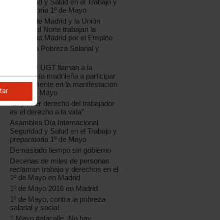
Seguridad y Salud en el Trabajo y
preparatoria 1º de Mayo
CCOO de Madrid y la Unión
Comarcal Norte trabajan la
Estrategia Madrid por el Empleo
Contra la Pobreza Salarial y
Social
CCOO y UGT llaman a la
ciudadanía madrileña a participar
masivamente en la manifestación
tar
del 1º de Mayo
“El primer derecho del trabajador
es el derecho a la vida”
Asamblea Día Internacional
Seguridad y Salud en el Trabajo y
preparatoria 1º de Mayo
Demasiado tiempo sin gobierno
Decenas de miles de personas
reclaman trabajo y derechos en el
1º de Mayo en Madrid
1º de Mayo 2016 en Madrid
1º de Mayo, contra la pobreza
salarial y social
1 Mayo #alacalle ¡No hay