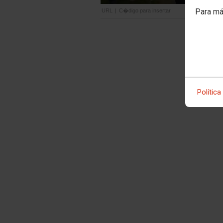
Para má
URL
|
C�digo para insertar
Política