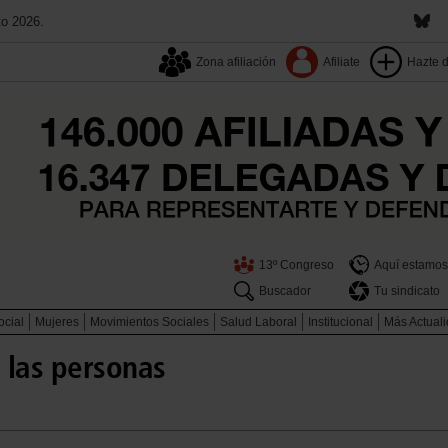
to 2026.
Zona afiliación
Afiliate
Hazte 
13º Congreso
Aquí estamos
Buscador
Tu sindicato
ocial
Mujeres
Movimientos Sociales
Salud Laboral
Institucional
Más Actual
 las personas