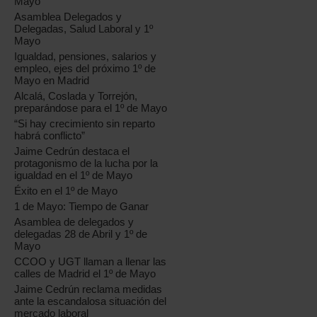
Mayo
Asamblea Delegados y
Delegadas, Salud Laboral y 1º
Mayo
Igualdad, pensiones, salarios y
empleo, ejes del próximo 1º de
Mayo en Madrid
Alcalá, Coslada y Torrejón,
preparándose para el 1º de Mayo
“Si hay crecimiento sin reparto
habrá conflicto”
Jaime Cedrún destaca el
protagonismo de la lucha por la
igualdad en el 1º de Mayo
Éxito en el 1º de Mayo
1 de Mayo: Tiempo de Ganar
Asamblea de delegados y
delegadas 28 de Abril y 1º de
Mayo
CCOO y UGT llaman a llenar las
calles de Madrid el 1º de Mayo
Jaime Cedrún reclama medidas
ante la escandalosa situación del
mercado laboral