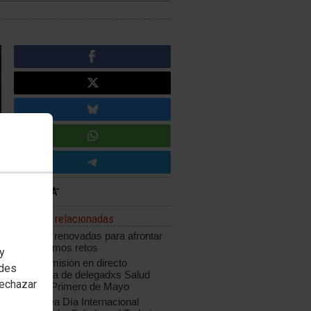
Noticias relacionadas
Fuerzas renovadas para afrontar
los próximos retos
 y
Retransmisión en directo
edes
asamblea de delegadxs Salud
rechazar
Laboral-Primero de Mayo
Asamblea Día Internacional