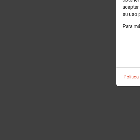
aceptar 
su uso 
Para má
Política