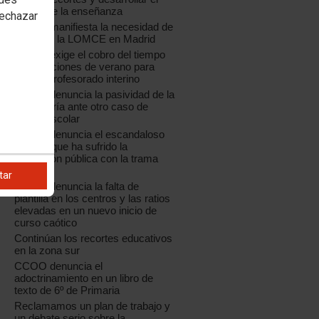
sector de la enseñanza
rechazar
CCOO manifiesta la necesidad de
paralizar la LOMCE en Madrid
CCOO exige el cobro del tiempo
de vacaciones de verano para
todo el profesorado interino
CCOO denuncia la pasividad de la
Consejería ante otro caso de
acoso escolar
CCOO denuncia el escandaloso
saqueo que ha sufrido la
educación pública con la trama
Púnica
tar
CCOO denuncia la falta de
plantilla en los centros y las ratios
elevadas en un nuevo inicio de
curso caótico
Continúan los recortes educativos
en la zona sur
CCOO denuncia el
adoctrinamiento en un libro de
texto de 6º de Primaria
Reclamamos un plan de trabajo y
un debate serio sobre la