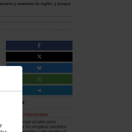
maestros y maestras de inglés, y porque
Noticias relacionadas
CCOO exige un plan para
 y
recuperar los empleos perdidos
edes
por los recortes y desarrollar el