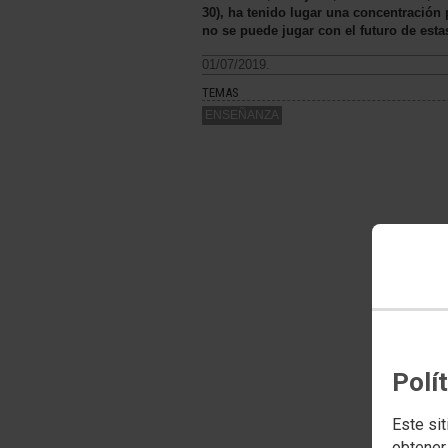
30), ha tenido lugar una concentración 
no se puede jugar con el futuro de esta
01/07/2019.
TEMAS
ENSEÑANZA
Polí
Este sit
obtener