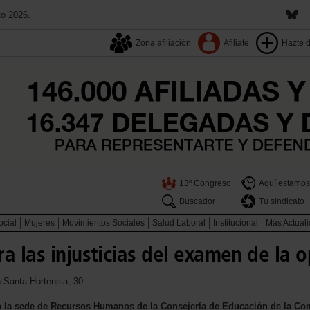
to 2026.
Zona afiliación
Afiliate
Hazte 
13º Congreso
Aquí estamos
Buscador
Tu sindicato
ocial
Mujeres
Movimientos Sociales
Salud Laboral
Institucional
Más Actual
a las injusticias del examen de la o
en Santa Hortensia, 30
, en la sede de Recursos Humanos de la Consejería de Educación de la C