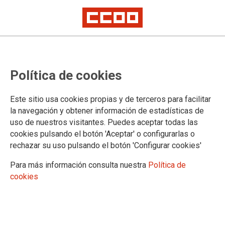
Comunicado de las Comisiones
Política de cookies
Ejecutivas de CCOO y UGT Madrid
Este sitio usa cookies propias y de terceros para facilitar
Las Comisiones Ejecutivas de UGT-Madrid y CCOO Madrid
la navegación y obtener información de estadísticas de
se han reunido para valorar la situación sociopolítica de la
uso de nuestros visitantes. Puedes aceptar todas las
Comunidad de Madrid tras las elecciones autonómicas
cookies pulsando el botón 'Aceptar' o configurarlas o
celebradas el pasado 26 de mayo, acordando el siguiente:
rechazar su uso pulsando el botón 'Configurar cookies'
12/07/2019.
Para más información consulta nuestra
Política de
TEMAS
cookies
DIALOGO SOCIAL