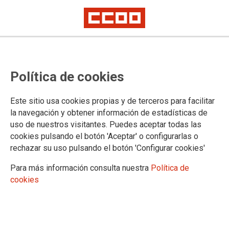
Trabajo digno. Pensiones dignas
Política de cookies
“Trabajo digno y pensiones dignas” han sido los lemas de la
Este sitio usa cookies propias y de terceros para facilitar
concentración de Pensionistas de CCOO celebrada esta
la navegación y obtener información de estadísticas de
mañana frente al Congreso de los Diputados para exigir que
uso de nuestros visitantes. Puedes aceptar todas las
se garantice el IPC en la subida de las pensiones.
cookies pulsando el botón 'Aceptar' o configurarlas o
30/09/2019.
rechazar su uso pulsando el botón 'Configurar cookies'
TEMAS
Para más información consulta nuestra
Política de
PENSIONES
cookies