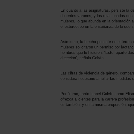
En cuanto a las asignaturas, persiste la d
docentes varones, y las relacionadas con
mujeres, lo que abunda en la orientación
el estereotipo en la enseñanza de lo que 
Asimismo, la brecha persiste en el terreno 
mujeres solicitaron un permiso por lactanc
hombres que lo hicieron. “Este reparto de
dirección”, señala Galvín.
Las cifras de violencia de género, compa
considera necesario ampliar las medidas d
Por último, tanto Isabel Galvín como Elis
ofrezca alicientes para la carrera profesi
es también, y en la misma proporción, ejer