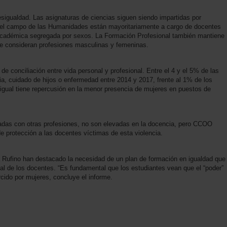
esigualdad. Las asignaturas de ciencias siguen siendo impartidas por
 el campo de las Humanidades están mayoritariamente a cargo de docentes
 académica segregada por sexos. La Formación Profesional también mantiene
se consideran profesiones masculinas y femeninas.
de conciliación entre vida personal y profesional. Entre el 4 y el 5% de las
ia, cuidado de hijos o enfermedad entre 2014 y 2017, frente al 1% de los
sigual tiene repercusión en la menor presencia de mujeres en puestos de
radas con otras profesiones, no son elevadas en la docencia, pero CCOO
e protección a las docentes víctimas de esta violencia.
a Rufino han destacado la necesidad de un plan de formación en igualdad que
onal de los docentes. “Es fundamental que los estudiantes vean que el “poder”
cido por mujeres, concluye el informe.