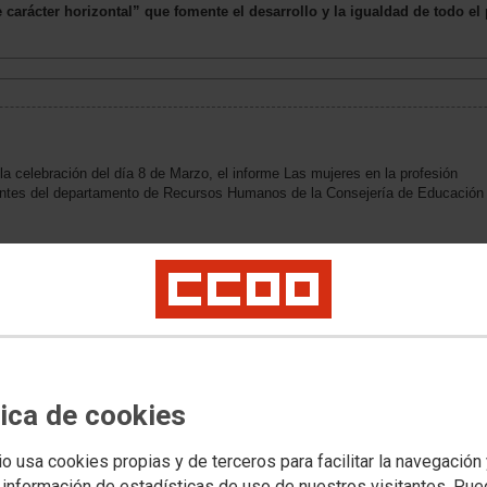
carácter horizontal” que fomente el desarrollo y la igualdad de todo el
 celebración del día 8 de Marzo, el informe Las mujeres en la profesión
ientes del departamento de Recursos Humanos de la Consejería de Educación
ederación de Enseñanza de Madrid, y Elisa Rufino, miembro del gabinete de
 situación de un sector altamente feminizado que, pese a formar parte del
 la desigualdad entre hombres y mujeres. El informe aporta datos recientes
e con una perspectiva de género que aborda la presencia de las mujeres por
a salud laboral y la formación en igualdad.
esión docente, Isabel Galvín plantea la urgente necesidad de un “Plan de
tica de cookies
ualdades existentes en los distintos cuerpos docentes y una reforma educativa
abe con la jerarquización y la desigualdad en cuanto a retribuciones, sectores
io usa cookies propias y de terceros para facilitar la navegación
 información de estadísticas de uso de nuestros visitantes. Pu