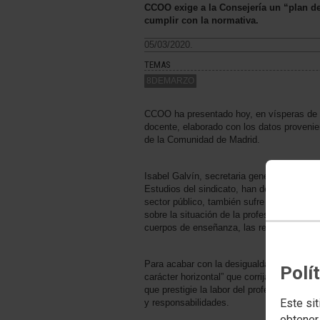
CCOO exige a la Consejería un “plan de 
cumplir con la normativa.
05/03/2020.
TEMAS
8DEMARZO
CCOO ha presentado hoy, en vísperas de la
docente, elaborado con los datos proven
de la Comunidad de Madrid.
Isabel Galvín, secretaria general de la F
Estudios del sindicato, han desgranado la
sector público, también sufre la brecha de
sobre la situación de la profesión docent
cuerpos de enseñanza, las retribuciones, l
Para acabar con la desigualdad en la prof
Polí
carácter horizontal” que corrija las desig
que prestigie la labor del profesorado y ac
Este sit
y responsabilidades.
obtener