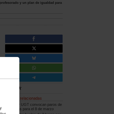
 profesorado y un plan de igualdad para
Noticias relacionadas
CCOO y UGT convocan paros de
 y
dos horas para el 8 de marzo
edes