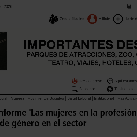
to 2026.
Zona afiliación
Afiliate
Hazte 
13º Congreso
Aquí estamos
Buscador
Tu sindicato
ocial
Mujeres
Movimientos Sociales
Salud Laboral
Institucional
Más Actual
nforme 'Las mujeres en la profesión
de género en el sector