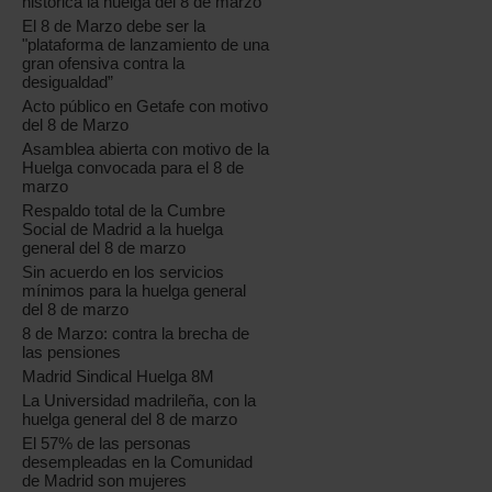
histórica la huelga del 8 de marzo
El 8 de Marzo debe ser la
"plataforma de lanzamiento de una
gran ofensiva contra la
desigualdad”
Acto público en Getafe con motivo
del 8 de Marzo
Asamblea abierta con motivo de la
Huelga convocada para el 8 de
marzo
Respaldo total de la Cumbre
Social de Madrid a la huelga
general del 8 de marzo
Sin acuerdo en los servicios
mínimos para la huelga general
del 8 de marzo
8 de Marzo: contra la brecha de
las pensiones
Madrid Sindical Huelga 8M
La Universidad madrileña, con la
huelga general del 8 de marzo
El 57% de las personas
desempleadas en la Comunidad
de Madrid son mujeres