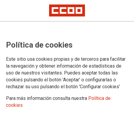
El Gobierno amplía las medidas
Política de cookies
sociales como piden CCOO y UGT
Los sindicatos mayoritarios reclamábamos cobertura económica para
Este sitio usa cookies propias y de terceros para facilitar
parados sin prestación, para empleadas de hogar y familias que no
la navegación y obtener información de estadísticas de
puedan pagar el alquiler y mujeres víctimas de violencia de género
uso de nuestros visitantes. Puedes aceptar todas las
cookies pulsando el botón 'Aceptar' o configurarlas o
31/03/2020.
rechazar su uso pulsando el botón 'Configurar cookies'
TEMAS
Para más información consulta nuestra
Política de
Coronavirus
cookies
UGT y CCOO valoran las nuevas medidas socioeconómicas,
aprobadas hoy en Consejo de Ministros, porque suponen un alivio
para algunos de los colectivos más vulnerables, como una parte
de las personas desempleadas, las empleadas de hogar, familias