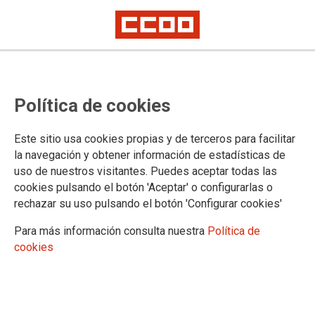
Los trabajadores y trabajadoras
Política de cookies
de los servicios esenciales, Premio
Abogados de Atocha 2021
Este sitio usa cookies propias y de terceros para facilitar
la navegación y obtener información de estadísticas de
Como expresión de lo imprescindible para la viabilidad de un país, por
uso de nuestros visitantes. Puedes aceptar todas las
arriesgar su vida y en muchos casos perderla
cookies pulsando el botón 'Aceptar' o configurarlas o
rechazar su uso pulsando el botón 'Configurar cookies'
23/12/2020.
TEMAS
Para más información consulta nuestra
Política de
ABOGADOS DE ATOCHA
cookies