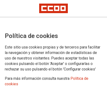
Datos SEPE diciembre 2021
Política de cookies
Las mujeres son el 58,60% de las personas paradas en la región, baja
con respecto al mes anterior
El número de mujeres que no tenía empleo en el mes anterior sigue
Este sitio usa cookies propias y de terceros para facilitar
creciendo desde hace meses
la navegación y obtener información de estadísticas de
Las mujeres suponen el 67,24% de los contratos por interinidad
uso de nuestros visitantes. Puedes aceptar todas las
cookies pulsando el botón 'Aceptar' o configurarlas o
30/11/-0001.
rechazar su uso pulsando el botón 'Configurar cookies'
TEMAS
Para más información consulta nuestra
Política de
PARO
cookies