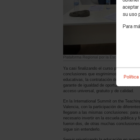
aceptar 
su uso 
Para má
Plataforma Regional por la Escuela Pública
Ya casi finalizando el curso podemos afirm
conclusiones que esgrimimos en el curso an
Política
educativas, la contratación de docentes y 
garante de igualdad de oportunidades líne
acceso universal, gratuito y de calidad.
En la International Summit on the Teachin
Valencia, con la participación de difere
llegaron a las mismas conclusiones: para
necesario invertir en la escuela pública y
fueron dos, de otras muchas conclusiones,
sigue sin entenderlo.
Seguir privatizando la educación en nues