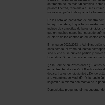
detrimento de los más vulnerables, como s
palabra libertad, rebajada a su más ínfimo 
no va acompañado de igualdad y fraternid
En las batallas partidistas de nuestra co
la Ley Educativa, lo que ha supuesto que
incluso de campañas de bulos dirigidos a 
que en muchos casos han causado sufrimi
el “cierre de los centros de educación espe
En el curso 2022/2023 la Administración r
considerado, el tramo educativo correspond
sido buena si se hubiese partido y hubiese
Educativa. Sin embargo aún quedan muchas
¿Y la Formación Profesional? ¿Cuántos sol
escalofriante cifra de 25.000 solicitante
deparará a los del siguiente? ¿Dónde está
a la Asamblea de Madrid? ¿Y la rendición 
llegaron a la misma con motivo de la pan
Demasiadas preguntas sin respuestas, de