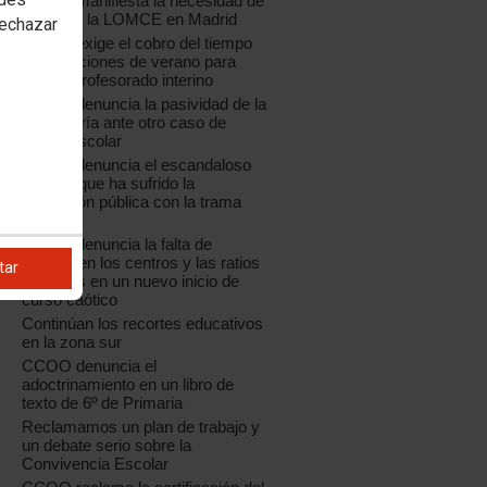
CCOO manifiesta la necesidad de
paralizar la LOMCE en Madrid
rechazar
CCOO exige el cobro del tiempo
de vacaciones de verano para
todo el profesorado interino
CCOO denuncia la pasividad de la
Consejería ante otro caso de
acoso escolar
CCOO denuncia el escandaloso
saqueo que ha sufrido la
educación pública con la trama
Púnica
CCOO denuncia la falta de
plantilla en los centros y las ratios
tar
elevadas en un nuevo inicio de
curso caótico
Continúan los recortes educativos
en la zona sur
CCOO denuncia el
adoctrinamiento en un libro de
texto de 6º de Primaria
Reclamamos un plan de trabajo y
un debate serio sobre la
Convivencia Escolar