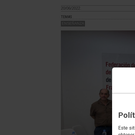
20/06/2022.
TEMAS
ENSEÑANZA
Polí
Este sit
obtener