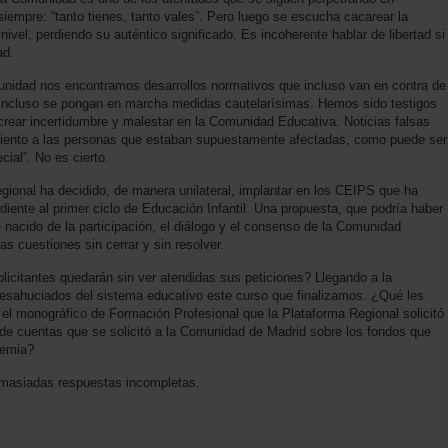
iempre: “tanto tienes, tanto vales”. Pero luego se escucha cacarear la
nivel, perdiendo su auténtico significado. Es incoherente hablar de libertad si
ad.
munidad nos encontramos desarrollos normativos que incluso van en contra de
 incluso se pongan en marcha medidas cautelarísimas. Hemos sido testigos
crear incertidumbre y malestar en la Comunidad Educativa. Noticias falsas
ento a las personas que estaban supuestamente afectadas, como puede ser
cial”. No es cierto.
egional ha decidido, de manera unilateral, implantar en los CEIPS que ha
iente al primer ciclo de Educación Infantil. Una propuesta, que podría haber
 nacido de la participación, el diálogo y el consenso de la Comunidad
 cuestiones sin cerrar y sin resolver.
icitantes quedarán sin ver atendidas sus peticiones? Llegando a la
s desahuciados del sistema educativo este curso que finalizamos. ¿Qué les
 el monográfico de Formación Profesional que la Plataforma Regional solicitó
de cuentas que se solicitó a la Comunidad de Madrid sobre los fondos que
demia?
masiadas respuestas incompletas.