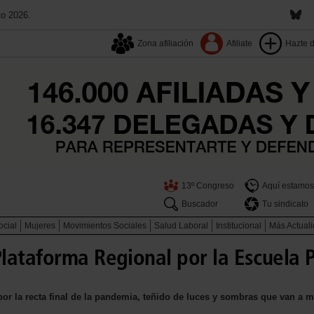
to 2026.
Zona afiliación
Afiliate
Hazte 
13º Congreso
Aquí estamos
Buscador
Tu sindicato
ocial
Mujeres
Movimientos Sociales
Salud Laboral
Institucional
Más Actual
lataforma Regional por la Escuela P
or la recta final de la pandemia, teñido de luces y sombras que van a