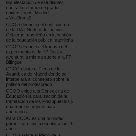
Manifestación de estudiantes
contra la reforma de grados
universitarios, Madrid
#Noal3mas2
CCOO denuncia el continuismo
de la DAT Norte y del nuevo
Gobierno madrileño en la gestión
de la educación pública madrileña
CCOO denuncia el fracaso del
experimento de la FP Dual y
aventura la misma suerte a la FP
Bilingüe
CCCO asiste al Pleno de la
Asamblea de Madrid donde se
interpelará al consejero sobre la
política del profesorado
CCOO exige a la Consejería de
Educación la paralización de la
tramitación de los Presupuestos y
una reunión urgente para
abordarlos
Para CCOO es una prioridad
garantizar el éxito escolar a los 16
años
CCOO asiste al Pleno de la