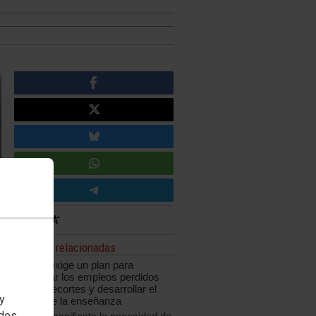
Noticias relacionadas
CCOO exige un plan para
recuperar los empleos perdidos
por los recortes y desarrollar el
 y
sector de la enseñanza
edes