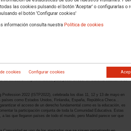
todas las cookies pulsando el botón 'Aceptar' o configurarlas o 
pulsando el botón 'Configurar cookies'
s información consulta nuestra
Política de cookies
ar que la administración regional no ha sido capaz de aprender de las
terior, como pueden ser, la bajada de ratio, la mejora de las infraestructuras
 de cookies
Configurar cookies
Acep
de los diferentes especialistas, la inversión en la Escuela Pública como
as de actuación imprescindibles para poder ofrecer un sistema educativo de
g Profession 2022 (ISTP2022), celebrada los días 11, 12 y 13 de mayo en
ntes países como Estados Unidos, Finlandia, España, República Checa…
 garantizar el acceso de un derecho fundamental como es la educación, es
 fomentar la participación conjunta de toda la Comunidad Educativa. Estas
 a las que llegaron países de todo el mundo, pero Madrid parece ser que
tra Comunidad es uno de los atentados que se siguen perpetrando en