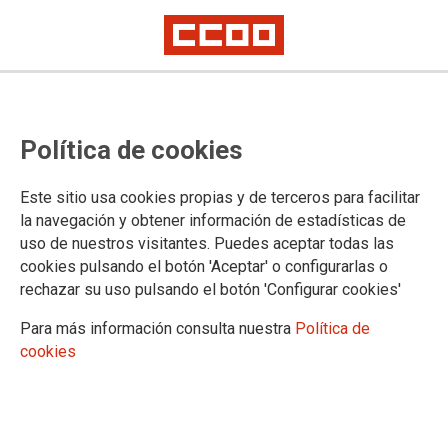
El Taller de Medio Ambiente visita
Política de cookies
Aranjuez
Este sitio usa cookies propias y de terceros para facilitar
El sábado, 28 de enero, el Taller de Medio Ambiente de
la navegación y obtener información de estadísticas de
CCOO de Madrid se desplazará hasta Aranjuez para conocer
uso de nuestros visitantes. Puedes aceptar todas las
el río Tajo.
cookies pulsando el botón 'Aceptar' o configurarlas o
rechazar su uso pulsando el botón 'Configurar cookies'
17/01/2023.
TEMAS
Para más información consulta nuestra
Política de
TALLER DE MEDIO AMBIENTE
cookies
Noticias relacionadas
Excursión "La sal y la tierra"