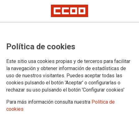
Autoescuela Lara
Política de cookies
Autoescuela Lara es una de las autoescuelas líderes en la
Este sitio usa cookies propias y de terceros para facilitar
Comunidad de Madrid, con más de 58 sucursales repartidas
la navegación y obtener información de estadísticas de
por todo Madrid. Ofrecen todos los servicios de autoescuela
uso de nuestros visitantes. Puedes aceptar todas las
posibles (coche, clicomotor, moto, camión, autobús, tráiler,
cookies pulsando el botón 'Aceptar' o configurarlas o
etc) con profesionales especializados en cada uno de los
vehículos indicados y con importantes ofertas para la
rechazar su uso pulsando el botón 'Configurar cookies'
afiliacion de CCOO.
Para más información consulta nuestra
Política de
25/05/2023.
cookies
Todos las personas afiliadas a
CCOO tendran bonificación segura
de hasta 80 €, dependiendo del