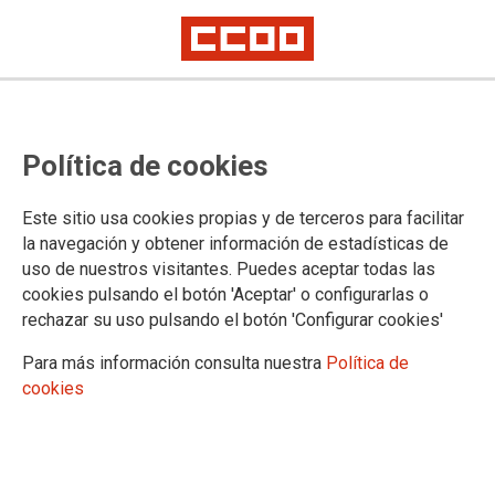
¡#Hartas de estar hartas!
Política de cookies
Las Comisiones Obreras de Madrid hemos salido hoy a
Este sitio usa cookies propias y de terceros para facilitar
mostrar nuestra repulsa ante los últimos asesinatos
la navegación y obtener información de estadísticas de
machistas. Pensando que la concentración estaría centrada
uso de nuestros visitantes. Puedes aceptar todas las
en la mujer asesinada ayer en Getafe, la primera en nuestra
cookies pulsando el botón 'Aceptar' o configurarlas o
región en 2025, esta misma mañana conocimos el asesinato
de una mujer y su hijo de tres años en el municipio de
rechazar su uso pulsando el botón 'Configurar cookies'
Algemesí, Valencia.
Para más información consulta nuestra
Política de
25/06/2025.
cookies