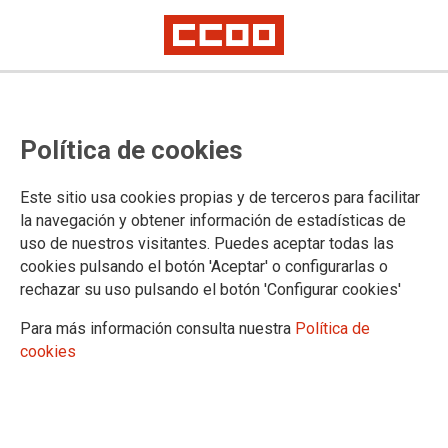
Continúan las movilizaciones
Política de cookies
contra el ERE en Indra
Este sitio usa cookies propias y de terceros para facilitar
CCOO continúa con las movilizaciones contra el brutal ERE
la navegación y obtener información de estadísticas de
que pretende aplicar la empresa Indra y que afectará a 1.480
uso de nuestros visitantes. Puedes aceptar todas las
personas en la Comunidad de Madrid. Por ello, el sindicato
cookies pulsando el botón 'Aceptar' o configurarlas o
convocó una manifestación que terminó frente a la sede de
rechazar su uso pulsando el botón 'Configurar cookies'
Indra en Alcobendas.
Para más información consulta nuestra
Política de
04/08/2015.
cookies
TEMAS
MOVILIZACIONES
CONFLICTOS LABORALES