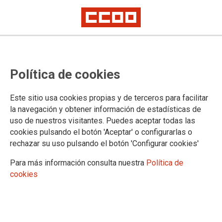
Todos los martes, desde el 13 de octubre, afectando a toda la Red de
Cercanías de Madrid
CCOO y UGT convocan huelga en
Política de cookies
el puesto de mando de Chamartín
Este sitio usa cookies propias y de terceros para facilitar
la navegación y obtener información de estadísticas de
uso de nuestros visitantes. Puedes aceptar todas las
CCOO y UGT han convocado huelga en el puesto de mando
cookies pulsando el botón 'Aceptar' o configurarlas o
de Chamartín, que afecta a toda la red de Cercanías de
rechazar su uso pulsando el botón 'Configurar cookies'
Madrid. Desde el Puesto de Mando de Chamartín se controla
la circulación de todos los trenes de Cercanías de Madrid
Para más información consulta nuestra
Política de
(ADIF). La huelga tendrá lugar todos los martes desde el 13
cookies
de octubre, en horario de tres turnos; de 0 a 4 horas; de 7 a 11
horas y de 19 a 23 horas, ante la intransigencia de la
empresa.
13/10/2015.