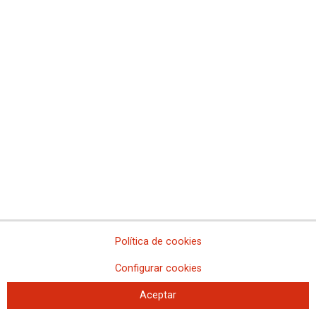
La falta de plantilla no permite una atención de calidad a los
viajeros y viajeras de Cercanías y Metro
La Comunidad, a petición de CCOO de Madrid, reune a la
Comisión Central de Salud Laboral para informar sobre Mpox
Política de cookies
Configurar cookies
Aceptar