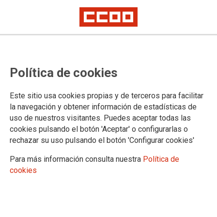
PUBLICACIONES
Política de cookies
Comisiones Obreras Madrid
Informes y acuerdos
Este sitio usa cookies propias y de terceros para facilitar
Madrid Sindical
la navegación y obtener información de estadísticas de
Madrid Sindical La Revista
uso de nuestros visitantes. Puedes aceptar todas las
ECCOO.Movilidad
cookies pulsando el botón 'Aceptar' o configurarlas o
Informes del Consejo Regional
rechazar su uso pulsando el botón 'Configurar cookies'
Libros
Guías, estudios y folletos
Para más información consulta nuestra
Política de
Inform@
cookies
Inform@ de Servicios
Documentos secciones
Acción Sindical
Políticas sindicales en la empresa