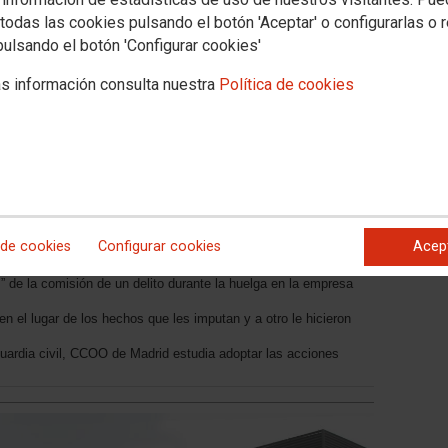
todas las cookies pulsando el botón 'Aceptar' o configurarlas o 
pulsando el botón 'Configurar cookies'
s información consulta nuestra
Política de cookies
S Y DETENCIÓN ARBITRARIA
osa y ficha a tres representantes de CCOO de
 de cookies
Configurar cookies
Acep
chos fundamentales
” de la comisión de un delito durante la huelga en la empresa
en el lugar de los hechos que les imputan y a otro le hicieron
guardia civil, CCOO de Madrid estudia adoptar las acciones