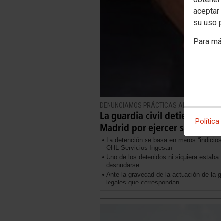
aceptar 
su uso 
Para má
DENUNCIAMOS PRÁCTICAS ANTISINDICALE
La guardia civil detiene, esp
Política
Madrid por ejercer sus dere
La detención se basa en meros “indicios
OHL Servicios Ingesan
Uno de los detenidos ni siquiera estaba 
desnudarse
Ante la gravedad de la actuación de la 
legales que correspondan