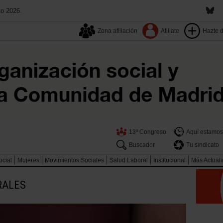
to 2026.
Zona afiliación
Afiliate
Hazte 
13º Congreso
Aquí estamos
Buscador
Tu sindicato
ocial
Mujeres
Movimientos Sociales
Salud Laboral
Institucional
Más Actual
RALES