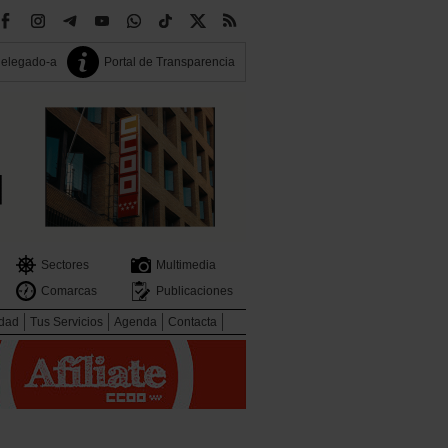
delegado-a
Portal de Transparencia
Sectores
Multimedia
Comarcas
Publicaciones
idad
Tus Servicios
Agenda
Contacta