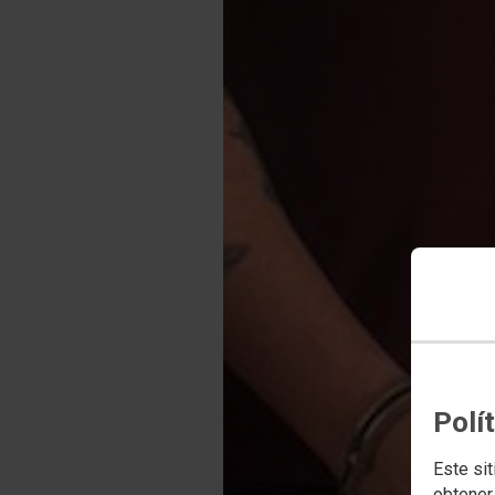
Polí
Este sit
obtener