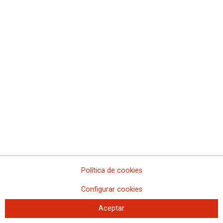
pasando por el Congreso de los Diputados.
Ver galería de fotos >>
CCOO y UGT de Madrid hacen un llamamiento a seguir defendiendo el futuro de las
pensiones
15-A: Sí hay dinero para las pensiones
Ver galería de fotos
Más noticias sobre la campaña Pensiones Dignas
Política de cookies
Configurar cookies
Aceptar