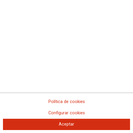
Ver galería de fotos
Política de cookies
CCOO en el izados de la bandera por la igualdad
Configurar cookies
salarial
Los secretarios generales de CCOO de Madrid, Jaime Cedrún, y UGT
Aceptar
Madrid, Luis Miguel López Reillo, participaron en los actos de izado de la