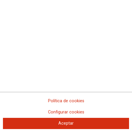
Presentación del libro de Daniel Bernabé 'La
distancia del presente'
Este jueves, 29 de abril, tuvo lugar la presentación en la sede de CCOO
de Madrid
Política de cookies
Configurar cookies
Aceptar