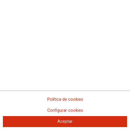
CCOO denuncia los incumplimientos en el servicio
de emergencia Calle 30
El Ayuntamiento de Madrid no reconoce el servicio, ni las categorías del
personal de emergencias, ni se ha firmado el Plan de Igualdad
Política de cookies
Configurar cookies
Aceptar
La limpieza hospitalaria protesta frente a la