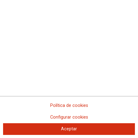
Presentación del libro de Daniel Bernabé 'La
distancia del presente'
Este jueves, 29 de abril, tuvo lugar la presentación en la sede de CCOO
de Madrid
Política de cookies
Configurar cookies
Aceptar