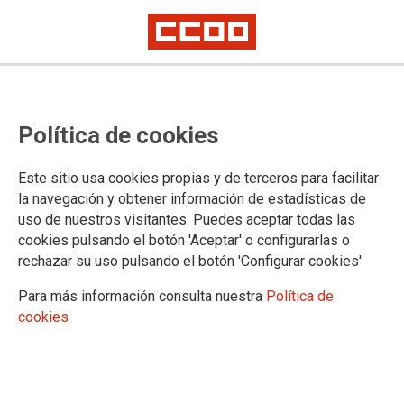
La Cumbre Social manifiesta su
Política de cookies
compromiso para erradicar la
violencia contra las mujeres
Este sitio usa cookies propias y de terceros para facilitar
la navegación y obtener información de estadísticas de
uso de nuestros visitantes. Puedes aceptar todas las
Con motivo de la celebración del Día Internacional de la
cookies pulsando el botón 'Aceptar' o configurarlas o
Eliminación de la Violencia contra las mujeres, el 25 de
rechazar su uso pulsando el botón 'Configurar cookies'
noviembre, la Cumbre Social Estatal insta al Gobierno a
reforzar y ampliar la inversión y la protección social de las
Para más información consulta nuestra
Política de
mujeres víctimas de violencia; más recursos para la eficaz
cookies
aplicación de la Ley Orgánica de medidas de protección
integral contra la violencia de género; el restablecimiento del
Ministerio de Igualdad, suprimido en 2010; el aumento de los
recursos del Instituto de la Mujer; el restablecimiento de la
asignatura de Educación para la Ciudadanía con contenidos