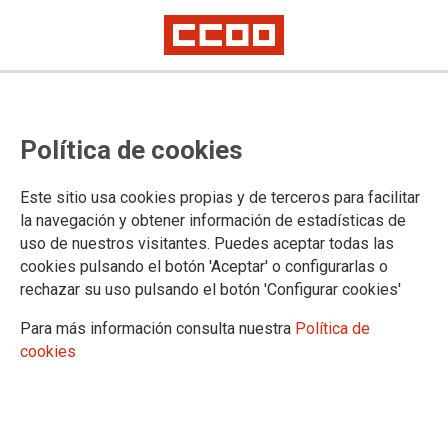
CCOO denuncia que la empresa
Política de cookies
Tragsatec niega cualquier medida
alternativa a los despidos
Este sitio usa cookies propias y de terceros para facilitar
la navegación y obtener información de estadísticas de
uso de nuestros visitantes. Puedes aceptar todas las
Hoy paro parcial en Tragsatec y concentración en la puerta
cookies pulsando el botón 'Aceptar' o configurarlas o
del Ministerio de Hacienda en Madrid
rechazar su uso pulsando el botón 'Configurar cookies'
16/12/2015.
Para más información consulta nuestra
Política de
TEMAS
cookies
CONFLICTOS LABORALES