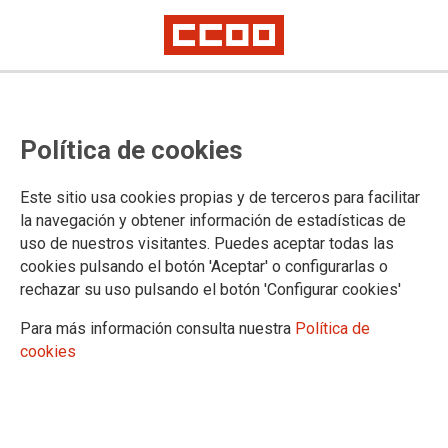
CCOO exige que continúe la
Política de cookies
investigación en el proceso de
maquinistas de Metro Madrid
Este sitio usa cookies propias y de terceros para facilitar
la navegación y obtener información de estadísticas de
uso de nuestros visitantes. Puedes aceptar todas las
El sindicato rechaza las acusaciones de filtración efectuadas
cookies pulsando el botón 'Aceptar' o configurarlas o
a un trabajador y exige que no se paralice la investigación del
rechazar su uso pulsando el botón 'Configurar cookies'
proceso selectivo de Metro Madrid
Para más información consulta nuestra
Política de
15/01/2016.
cookies
TEMAS
SERVICIOS PUBLICOS
CCOO, ante las publicaciones aparecidas en diversos medios de
comunicación sobre la posible responsabilidad de un trabajador,