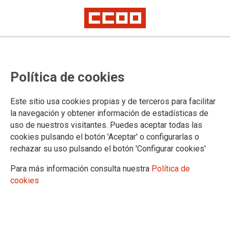
VISTO PARA SENTENCIA EL JUICIO CONTRA LOS 8 DE AIRBUS
CCOO celebra la absolución de
Política de cookies
Édgar y Armando, y espera la
misma suerte para los otros seis
Este sitio usa cookies propias y de terceros para facilitar
la navegación y obtener información de estadísticas de
encausados
uso de nuestros visitantes. Puedes aceptar todas las
cookies pulsando el botón 'Aceptar' o configurarlas o
A la vista de los alegatos de la defensa y de la inconsistencia de las
rechazar su uso pulsando el botón 'Configurar cookies'
acusaciones, otro pronunciamento sería “inconcebible”
Para más información consulta nuestra
Política de
Ha quedado visto para sentencia el juicio contra los 8 de
cookies
Airbus, en el que la última sesión ha dado como resultado la
absolución de dos de los encausados -Edgar Martín y
Armando Barco- al retirar la Fiscalía los cargos contra ellos.
Para los otros seis encausados, todos ellos miembros del
comité de empresa cuando se produjeron los hechos, se