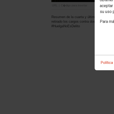
aceptar 
URL
|
C�digo para insertar
su uso 
Resumen de la cuarta y última jornada del 
Para má
retirado los cargos contra dos de los acusa
#HuelgaNoEsDelito
Política