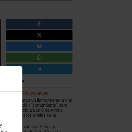
Noticias relacionadas
CCOO hace un llamamiento a una
movilización "contundente" para
que el juicio a Los 8 de Airbus
quede "en los anales de la
Historia"
 y
Manifestación de Airbús y
edes
trabajadors de CocaCola en