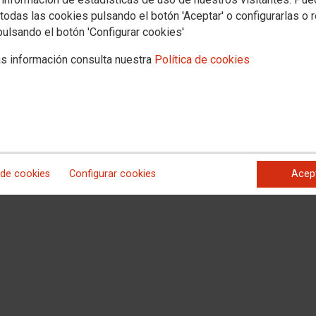
todas las cookies pulsando el botón 'Aceptar' o configurarlas o 
pulsando el botón 'Configurar cookies'
juicio contra los 8 de Airbus y contra el Derecho de Huelga. La Fiscalía
s información consulta nuestra
Política de cookies
dos y ha rebajado la petición contra los seis sindicalistas restantes.
 de cookies
Configurar cookies
Acep