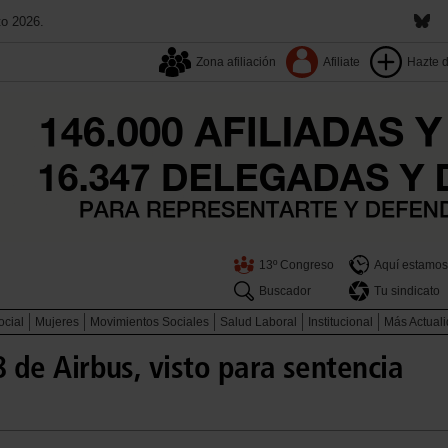
to 2026.
Zona afiliación
Afiliate
Hazte 
13º Congreso
Aquí estamos
Buscador
Tu sindicato
ocial
Mujeres
Movimientos Sociales
Salud Laboral
Institucional
Más Actual
 8 de Airbus, visto para sentencia