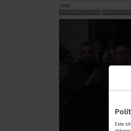
TEMAS
HUELGA NO ES DELITO
JUICIO A LOS O
PlaybackMa
A network e
Polí
Este sit
obtener