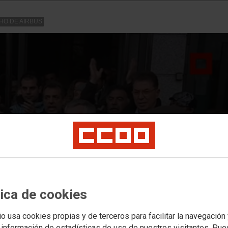
CHO DE AIRBUS
nifestLoadError
rror (status 0) occurred while loading manifest
tica de cookies
io usa cookies propias y de terceros para facilitar la navegación
 información de estadísticas de uso de nuestros visitantes. Pu