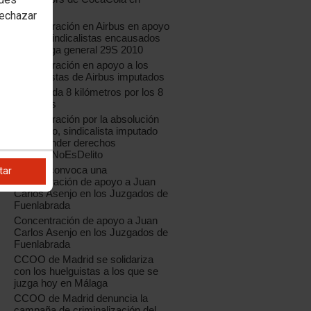
Madrid
rechazar
Concentración en Airbus en apoyo
a los 8 sindicalistas encausados
por huelga general 29S 2010
Concentración en apoyo a los
sindicalistas de Airbus imputados
Bicicletada 8 kilómetros por los 8
de Airbus
Concentración por la absolución
de Juanjo, sindicalista imputado
por defender derechos
#HuelgaNoEsDelito
CCOO convoca una
tar
concentración de apoyo a Juan
Carlos Asenjo en los Juzgados de
Fuenlabrada
Concentración de apoyo a Juan
Carlos Asenjo en los Juzgados de
Fuenlabrada
CCOO de Madrid se solidariza
con los huelguistas a los que se
juzga hoy en Málaga
CCOO de Madrid denuncia la
campaña de criminalización del