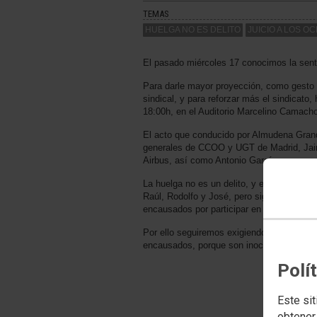
TEMAS
HUELGA NO ES DELITO
JUICIO A LOS O
El pasado miércoles 17 conocimos la sent
Para darle mayor proyección, como gesto 
sindical, y para reforzar más el sindicato
18:00h, en el Auditorio Marcelino Camacho
El acto que conducido por Almudena Grand
generales de CCOO y UGT de Madrid, Jaim
Airbus, así como Antonio García, respons
La huelga no es un delito, y estamos de 
Raúl, Rodolfo y José, pero siguen pendie
encausados por participar en una huelga.
Por ello seguiremos exigiendo la derogació
encausados, porque son inocentes y porq
Polí
Este sit
obtener