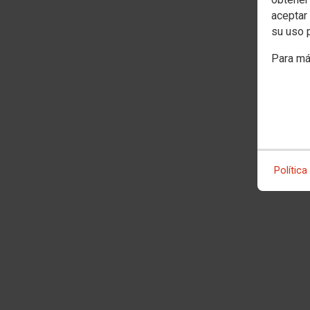
aceptar 
su uso 
Para má
Política