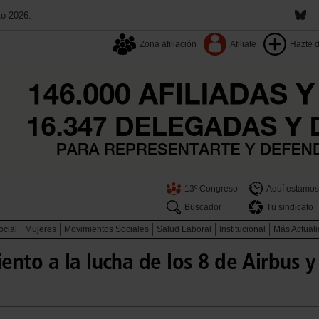
to 2026.
Zona afiliación
Afiliate
Hazte 
13º Congreso
Aquí estamos
Buscador
Tu sindicato
ocial
Mujeres
Movimientos Sociales
Salud Laboral
Institucional
Más Actual
nto a la lucha de los 8 de Airbus y