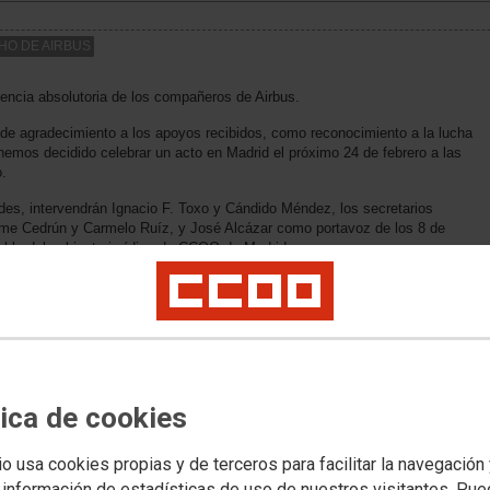
CHO DE AIRBUS
encia absolutoria de los compañeros de Airbus.
de agradecimiento a los apoyos recibidos, como reconocimiento a la lucha
, hemos decidido celebrar un acto en Madrid el próximo 24 de febrero a las
.
es, intervendrán Ignacio F. Toxo y Cándido Méndez, los secretarios
e Cedrún y Carmelo Ruíz, y José Alcázar como portavoz de los 8 de
able del gabinete jurídico de CCOO de Madrid.
enhorabuena por la absolución de Edgar, Armando, Enrique, Jero, Tomás,
nte de celebración de juicio muchos de los 300 compañeros y compañeras
n del artículo 315.3 del Código Penal y la absolución del resto de
ue la #HuelgaNoEsDelito
tica de cookies
io usa cookies propias y de terceros para facilitar la navegación
 información de estadísticas de uso de nuestros visitantes. Pu