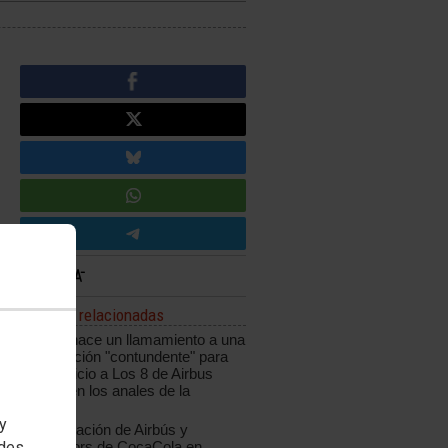
Noticias relacionadas
CCOO hace un llamamiento a una
movilización "contundente" para
que el juicio a Los 8 de Airbus
quede "en los anales de la
Historia"
 y
Manifestación de Airbús y
edes
trabajadors de CocaCola en