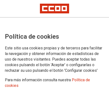
CCOO exige la construcción de un
Política de cookies
nuevo colegio público en
Arroyomolinos
Este sitio usa cookies propias y de terceros para facilitar
la navegación y obtener información de estadísticas de
uso de nuestros visitantes. Puedes aceptar todas las
Ante la gravísima situación de escolarización en la localidad
cookies pulsando el botón 'Aceptar' o configurarlas o
de Arroyomolinos, CCOO ha exigido a la Dirección de Área
rechazar su uso pulsando el botón 'Configurar cookies'
Territorial Sur la construcción de un nuevo colegio de
Educación Infantil y Primaria.
Para más información consulta nuestra
Política de
cookies
24/02/2016.
TEMAS
ENSEÑANZA