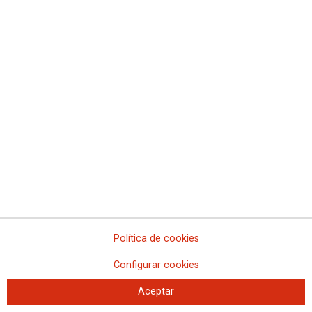
Comisión Central de Salud Laboral para informar sobre Mpox
Documentación asociada
La Cumbre Social de Madrid ante las políticas sociales y de
inversión pública en la Comunidad de Madrid 2016
Política de cookies
Configurar cookies
Aceptar