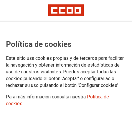
Las políticas sociales están
Política de cookies
abandonadas a su suerte en la
Comunidad de Madrid
Este sitio usa cookies propias y de terceros para facilitar
la navegación y obtener información de estadísticas de
Lo denuncia la Cumbre Social, que ha presentado un análisis de las
uso de nuestros visitantes. Puedes aceptar todas las
mismas en nuestra región
cookies pulsando el botón 'Aceptar' o configurarlas o
Las organizaciones de la Cumbre Social de Madrid han
rechazar su uso pulsando el botón 'Configurar cookies'
presentado este jueves un análisis de las políticas y de
inversión pública en la región, en el que concluyen que el
Para más información consulta nuestra
Política de
Gobierno regional no está afrontando a fondo la situación de
cookies
desigualdad y pobreza.
03/03/2016.
TEMAS